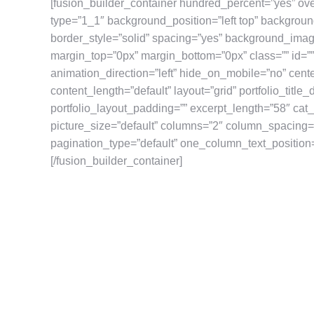
[fusion_builder_container hundred_percent=”yes” ove
type=”1_1″ background_position=”left top” backgroun
border_style=”solid” spacing=”yes” background_ima
margin_top=”0px” margin_bottom=”0px” class=”” id=”
animation_direction=”left” hide_on_mobile=”no” cente
content_length=”default” layout=”grid” portfolio_title_
portfolio_layout_padding=”” excerpt_length=”58″ cat_s
picture_size=”default” columns=”2″ column_spacing=
pagination_type=”default” one_column_text_position=
[/fusion_builder_container]