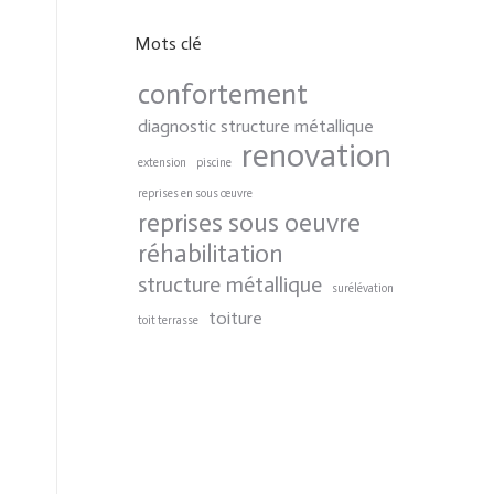
Mots clé
confortement
diagnostic structure métallique
renovation
extension
piscine
reprises en sous œuvre
reprises sous oeuvre
réhabilitation
structure métallique
surélévation
toiture
toit terrasse